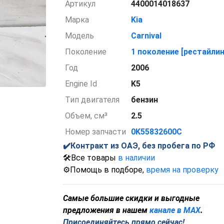
Артикул
4400014018637
Марка
Kia
Модель
Carnival
Поколение
1 поколение [рестайлин
Год
2006
Engine Id
K5
Тип двигателя
бензин
Объем, см³
2.5
Номер запчасти
0K55832600C
✔️Контракт из ОАЭ, без пробега по РФ
🛠️Все товары
в наличии
⚙️Помощь в подборе,
время на проверку
С
амые большие скидки и выгодные
предложения в нашем
канале в MAX
.
Присоединяйтесь прямо сейчас!