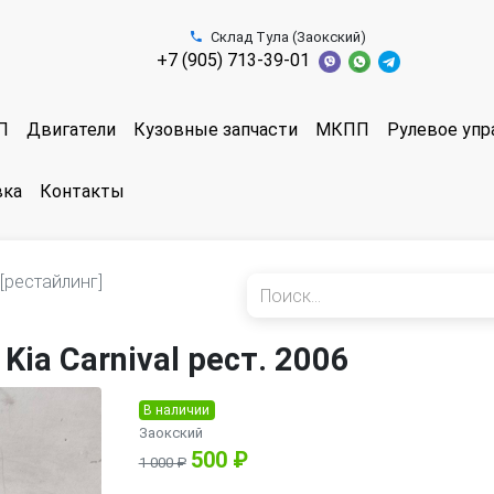
Склад Тула (Заокский)
+7 (905) 713-39-01
П
Двигатели
Кузовные запчасти
МКПП
Рулевое упр
вка
Контакты
[рестайлинг]
ia Carnival рест. 2006
В наличии
Заокский
500 ₽
1 000 ₽