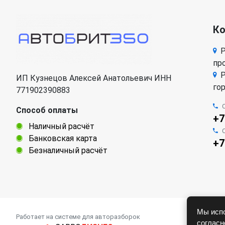
К
Р
про
Р
ИП Кузнецов Алексей Анатольевич ИНН
го
771902390883
Способ оплаты
+7
Наличный расчёт
Банковская карта
+7
Безналичный расчёт
Мы испо
Работает на системе для авторазборок
соглас