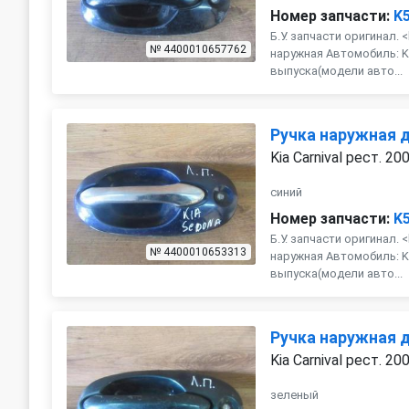
Номер запчасти:
K
Б.У. запчасти оригинал. 
№ 4400010657762
наружная Автомобиль: Kia
выпуска(модели авто...
Ручка наружная 
Kia Carnival рест. 20
синий
Номер запчасти:
K
Б.У. запчасти оригинал. 
№ 4400010653313
наружная Автомобиль: Kia
выпуска(модели авто...
Ручка наружная 
Kia Carnival рест. 20
зеленый