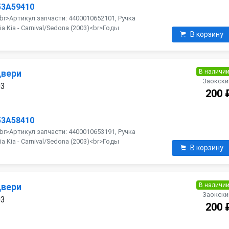
53A59410
<br>Артикул запчасти: 4400010652101, Ручка
 Kia - Carnival/Sedona (2003)<br>Годы
В корзину
В наличи
двери
Заокски
03
200 
53A58410
<br>Артикул запчасти: 4400010653191, Ручка
 Kia - Carnival/Sedona (2003)<br>Годы
В корзину
В наличи
двери
Заокски
03
200 