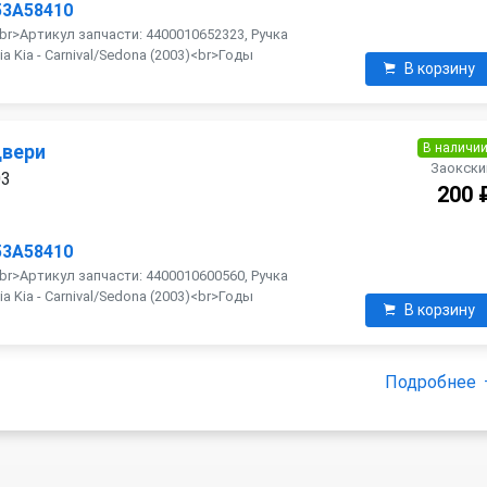
53A58410
<br>Артикул запчасти: 4400010652323, Ручка
 Kia - Carnival/Sedona (2003)<br>Годы
В корзину
В наличи
двери
Заокски
03
200 
53A58410
<br>Артикул запчасти: 4400010600560, Ручка
 Kia - Carnival/Sedona (2003)<br>Годы
В корзину
Подробнее