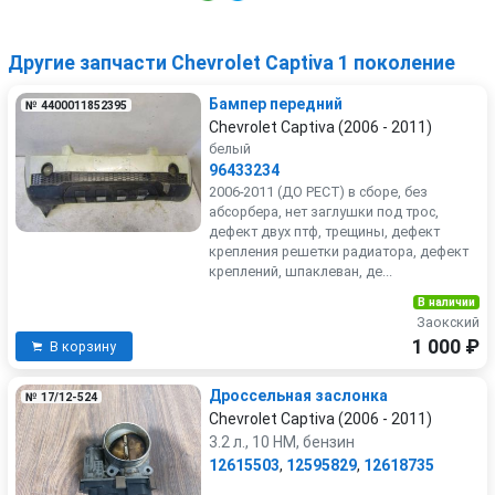
Другие запчасти Chevrolet Captiva 1 поколение
Бампер передний
№ 4400011852395
Chevrolet Captiva (2006 - 2011)
белый
96433234
2006-2011 (ДО РЕСТ) в сборе, без
абсорбера, нет заглушки под трос,
дефект двух птф, трещины, дефект
крепления решетки радиатора, дефект
креплений, шпаклеван, де...
В наличии
Заокский
1 000 ₽
В корзину
Дроссельная заслонка
№ 17/12-524
Chevrolet Captiva (2006 - 2011)
3.2 л., 10 HM, бензин
12615503
,
12595829
,
12618735