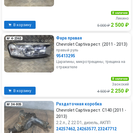
В наличии
Ликино
2 500 ₽
В корзину
5 000 ₽
Фара правая
№ 4-2363
Chevrolet Captiva рест. (2011 - 2013)
правый руль
95413295
Царапины, микротрещины, трещина на
отражателе
В наличии
Заокский
2 250 ₽
В корзину
4 500 ₽
Раздаточная коробка
№ 34-805
Chevrolet Captiva рест. C140 (2011 -
2013)
2.2 л., Z 22 D1, дизель, АКПП
24257462
,
24263577
,
23247712