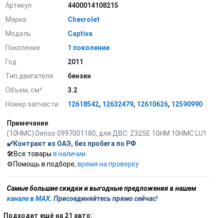
Артикул
4400014108215
Марка
Chevrolet
Модель
Captiva
Поколение
1 поколение
Год
2011
Тип двигателя
бензин
Объем, см³
3.2
Номер запчасти
12618542
,
12632479
,
12610626
,
12590990
Примечание
(10HMC) Denso 0997001180, для ДВС: Z32SE 10HM 10HMC LU1
✔️Контракт из ОАЭ, без пробега по РФ
🛠️Все товары
в наличии
⚙️Помощь в подборе,
время на проверку
С
амые большие скидки и выгодные предложения в нашем
канале в MAX
.
Присоединяйтесь прямо сейчас!
Подходит ещё на 21 авто: