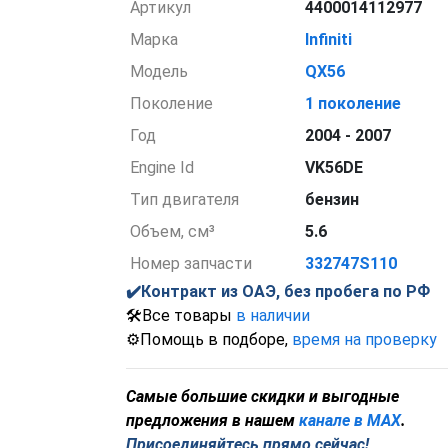
Артикул
4400014112977
Марка
Infiniti
Модель
QX56
Поколение
1 поколение
Год
2004 - 2007
Engine Id
VK56DE
Тип двигателя
бензин
Объем, см³
5.6
Номер запчасти
332747S110
✔️Контракт из ОАЭ, без пробега по РФ
🛠️Все товары
в наличии
⚙️Помощь в подборе,
время на проверку
С
амые большие скидки и выгодные
предложения в нашем
канале в MAX
.
Присоединяйтесь прямо сейчас!