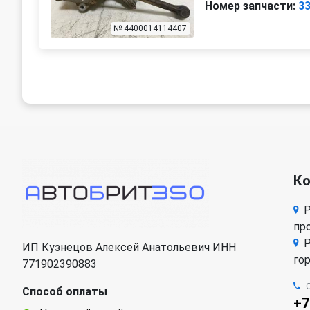
Номер запчасти:
3
№ 4400014114407
К
Р
про
Р
ИП Кузнецов Алексей Анатольевич ИНН
го
771902390883
Способ оплаты
+7