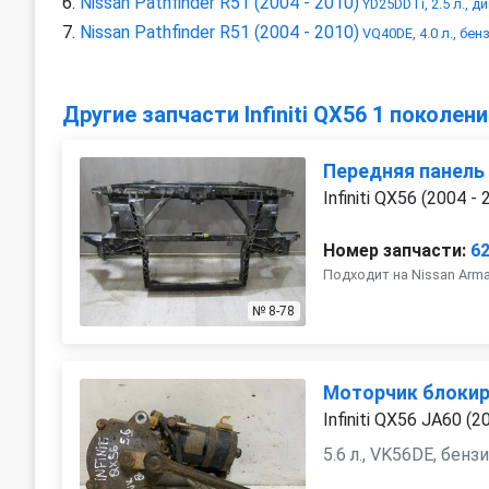
Nissan Pathfinder R51 (2004 - 2010)
YD25DDTi, 2.5 л., д
Nissan Pathfinder R51 (2004 - 2010)
VQ40DE, 4.0 л., бен
Другие запчасти Infiniti QX56 1 поколен
Передняя панель 
Infiniti QX56 (2004 - 
Номер запчасти:
6
Подходит на Nissan Arm
№ 8-78
Моторчик блокир
Infiniti QX56 JA60 (2
5.6 л., VK56DE, бенз