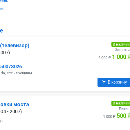
изель
зин
ие
В наличи
(телевизор)
Заокски
2007)
1 000 
2 000 ₽
25007S026
ada, есть трещины
В корзину
В наличи
овки моста
Ликин
004 - 2007)
500 
1 000 ₽
ин