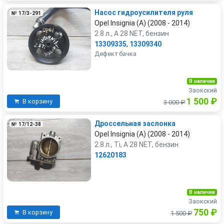
Насос гидроусилителя руля
№ 17/3-291
Opel Insignia (A) (2008 - 2014)
2.8 л., A 28 NET, бензин
13309335
,
13309340
Дефект бачка
В наличии
Заокский
1 500 ₽
В корзину
3 000 ₽
Дроссельная заслонка
№ 17/12-38
Opel Insignia (A) (2008 - 2014)
2.8 л., Ti, A 28 NET, бензин
12620183
В наличии
Заокский
750 ₽
В корзину
1 500 ₽