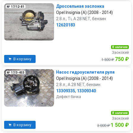
Дроссельная заслонка
№ 17/12-81
Opel Insignia (A) (2008 - 2014)
2.8 л., Ti, A 28 NET, бензин
12620183
В наличии
Заокский
750 ₽
В корзину
1 500 ₽
Насос гидроусилителя руля
№ 17/3-453
Opel Insignia (A) (2008 - 2014)
2.8 л., A 28 NET, бензин
13309335
,
13309340
Дефект бачка
В наличии
Заокский
1 500 ₽
В корзину
3 000 ₽