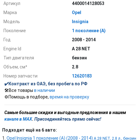
Артикул
4400014128053
Марка
Opel
Модель
Insignia
Поколение
1 поколение (A)
Год
2008 - 2014
Engine Id
A 28 NET
Тип двигателя
бензин
Объем, см³
2.8
Номер запчасти
12620183
✔️Контракт из ОАЭ, без пробега по РФ
🛠️Все товары
в наличии
⚙️Помощь в подборе,
время на проверку
С
амые большие скидки и выгодные предложения в нашем
канале в MAX
.
Присоединяйтесь прямо сейчас!
Подходит ещё на 6 авто:
Opel Insignia 1 поколение (A) (2008 - 2014)
A 28 NET, 2.8 л., бензин