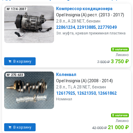
Компрессор кондиционера
№ 17/4-2037
Opel Insignia (A) рест. (2013 - 2017)
2.8 л., A 28 NET, бензин
22861234
,
22913885
,
22779349
Эл. муфта, кривая прижимная пластина
В наличии
Ликино
3 750 ₽
В корзину
7 500 ₽
Коленвал
№ 275-633
Opel Insignia (A) (2008 - 2014)
2.8 л., Ti, A 28 NET, бензин
12617925
,
12621350
,
12661862
Номинал
В наличии
Ликино
21 000 ₽
В корзину
42 000 ₽