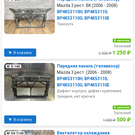
Mazda 3 рест. BK (2006 - 2008)
BP4K53110H
,
BP4K53110
,
BP4K53110G
,
BP4K53110E
Треснута
В наличии
Заокский
1 250 ₽
В корзину
2 500 ₽
Передняя панель (телевизор)
№ 8-168
Mazda 3 рест. (2006 - 2008)
BP4K53110H
,
BP4K53110
,
BP4K53110G
,
BP4K53110E
Дефект корпуса, дефект крепления,
трещина, нет крючка
В наличии
Заокский
500 ₽
В корзину
1 000 ₽
Вентилятор охлаждения
№ 54-1144