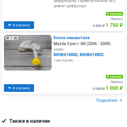
диффузором, с прямоугольным ЭБУ,
дефект диффузора
В наличии
Ликино
1 750 ₽
В корзину
3 500 ₽
Бачок омывателя
№ 1-26
Mazda 3 рест. BK (2006 - 2008)
седан
BN9B67480D
,
BN9B67480C
1 моторчик
В наличии
Ликино
1 000 ₽
В корзину
2 000 ₽
Подробнее
Также в наличии