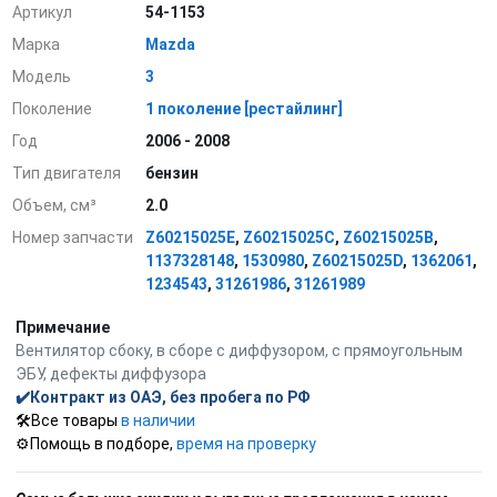
Артикул
54-1153
Марка
Mazda
Модель
3
Поколение
1 поколение [рестайлинг]
Год
2006 - 2008
Тип двигателя
бензин
Объем, см³
2.0
Номер запчасти
Z60215025E
,
Z60215025C
,
Z60215025B
,
1137328148
,
1530980
,
Z60215025D
,
1362061
,
1234543
,
31261986
,
31261989
Примечание
Вентилятор сбоку, в сборе с диффузором, с прямоугольным
ЭБУ, дефекты диффузора
✔️Контракт из ОАЭ, без пробега по РФ
🛠️Все товары
в наличии
⚙️Помощь в подборе,
время на проверку