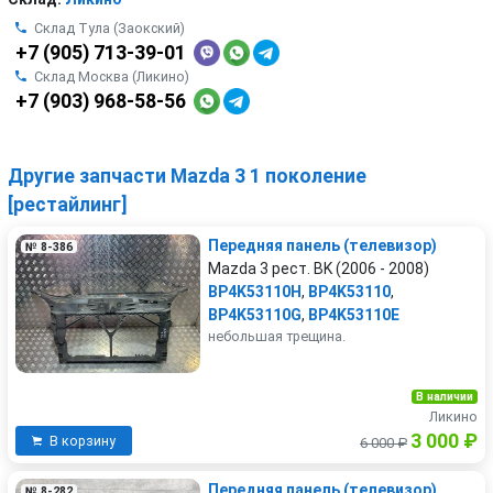
Склад Тула (Заокский)
+7 (905) 713-39-01
Склад Москва (Ликино)
+7 (903) 968-58-56
Другие запчасти Mazda 3 1 поколение
[рестайлинг]
Передняя панель (телевизор)
№ 8-386
Mazda 3 рест. BK (2006 - 2008)
BP4K53110H
,
BP4K53110
,
BP4K53110G
,
BP4K53110E
небольшая трещина.
В наличии
Ликино
3 000 ₽
В корзину
6 000 ₽
Передняя панель (телевизор)
№ 8-282