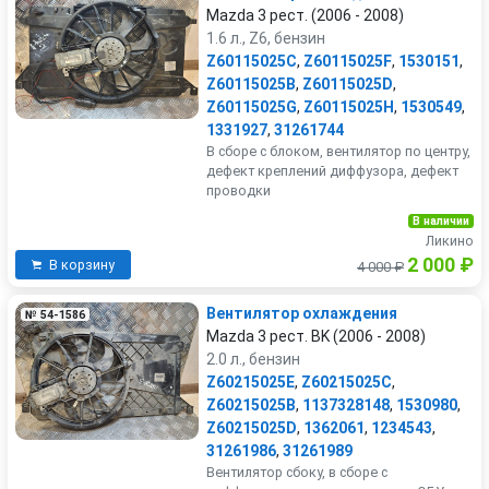
Mazda 3 рест. (2006 - 2008)
1.6 л., Z6, бензин
Z60115025C
,
Z60115025F
,
1530151
,
Z60115025B
,
Z60115025D
,
Z60115025G
,
Z60115025H
,
1530549
,
1331927
,
31261744
В сборе с блоком, вентилятор по центру,
дефект креплений диффузора, дефект
проводки
В наличии
Ликино
2 000 ₽
В корзину
4 000 ₽
Вентилятор охлаждения
№ 54-1586
Mazda 3 рест. BK (2006 - 2008)
2.0 л., бензин
Z60215025E
,
Z60215025C
,
Z60215025B
,
1137328148
,
1530980
,
Z60215025D
,
1362061
,
1234543
,
31261986
,
31261989
Вентилятор сбоку, в сборе с