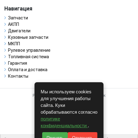
Навигация
Запчасти
АКПП
Двигатели
Кузовные запчасти
МКПП
Рулевое управление
Топливная система
Гарантия
Оплата и доставка
Контакты
Мы используем cookies
Работает на системе для авторазборок
для улучшения работы
CARRO.
БИЗНЕС
сайта. Куки
обрабатываются согласно
Полная версия
политике
© COPYRIGHT 2026 г.
конфиденциальности
.
v1.1.24
Принять
Отклонить