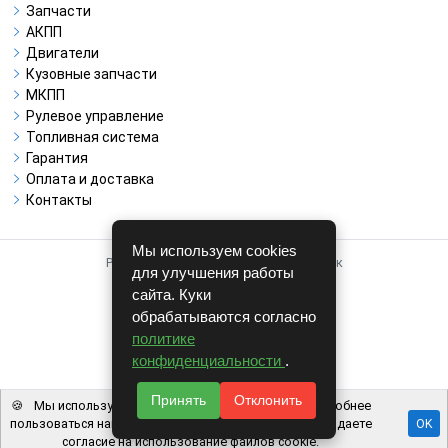
Запчасти
АКПП
Двигатели
Кузовные запчасти
МКПП
Рулевое управление
Топливная система
Гарантия
Оплата и доставка
Контакты
Мы используем cookies
Работает на системе для авторазборок
для улучшения работы
CARRO.
БИЗНЕС
сайта. Куки
обрабатываются согласно
Полная версия
политике
© COPYRIGHT 2026 г.
конфиденциальности
.
v1.1.24
Принять
Отклонить
🍪
Мы используем файлы cookie, чтобы вам было удобнее
пользоваться нашим сайтом. Используя наш сайт, вы даете
OK
согласие на использование файлов cookie.