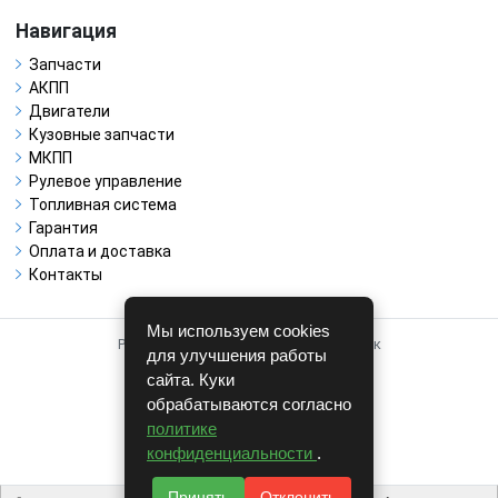
Навигация
Запчасти
АКПП
Двигатели
Кузовные запчасти
МКПП
Рулевое управление
Топливная система
Гарантия
Оплата и доставка
Контакты
Мы используем cookies
Работает на системе для авторазборок
для улучшения работы
CARRO.
БИЗНЕС
сайта. Куки
обрабатываются согласно
Полная версия
политике
© COPYRIGHT 2026 г.
конфиденциальности
.
v1.1.24
Принять
Отклонить