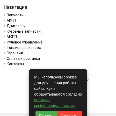
Навигация
Запчасти
АКПП
Двигатели
Кузовные запчасти
МКПП
Рулевое управление
Топливная система
Гарантия
Оплата и доставка
Контакты
Мы используем cookies
Работает на системе для авторазборок
для улучшения работы
CARRO.
БИЗНЕС
сайта. Куки
обрабатываются согласно
Полная версия
политике
© COPYRIGHT 2026 г.
конфиденциальности
.
v1.1.24
Принять
Отклонить