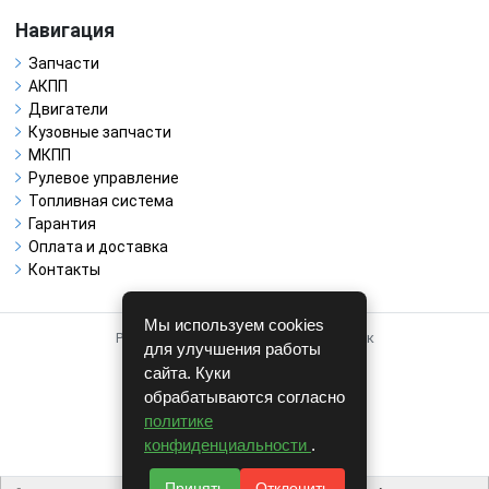
Навигация
Запчасти
АКПП
Двигатели
Кузовные запчасти
МКПП
Рулевое управление
Топливная система
Гарантия
Оплата и доставка
Контакты
Мы используем cookies
Работает на системе для авторазборок
для улучшения работы
CARRO.
БИЗНЕС
сайта. Куки
обрабатываются согласно
Полная версия
политике
© COPYRIGHT 2026 г.
конфиденциальности
.
v1.1.24
Принять
Отклонить