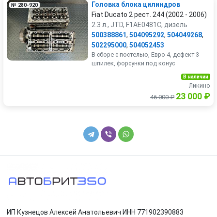
Головка блока цилиндров
№ 280-920
Fiat Ducato 2 рест. 244 (2002 - 2006)
2.3 л., JTD, F1AE0481C, дизель
500388861
,
504095292
,
504049268
,
502295000
,
504052453
В сборе с постелью, Евро 4, дефект 3
шпилек, форсунки под конус
В наличии
Ликино
23 000 ₽
46 000 ₽
ИП Кузнецов Алексей Анатольевич ИНН 771902390883