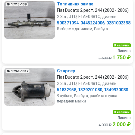
Топливная рампа
№ 17/13-139
Fiat Ducato 2 рест. 244 (2002 - 2006)
2.3 л., JTD, F1AE0481C, дизель
500371094
,
0445224006
,
0281002398
В сборе с датчиком, Елабуга
В наличии
Ликино
1 750 ₽
3 500 ₽
Стартер
№ 17/68-1312
Fiat Ducato 2 рест. 244 (2002 - 2006)
2.3 л., JTD, F1AE0481C, дизель
51832958
,
1329201080
,
1349920080
9 зубьев, Елабуга, разбита втулка
передней маски
В наличии
Ликино
2 000 ₽
4 000 ₽