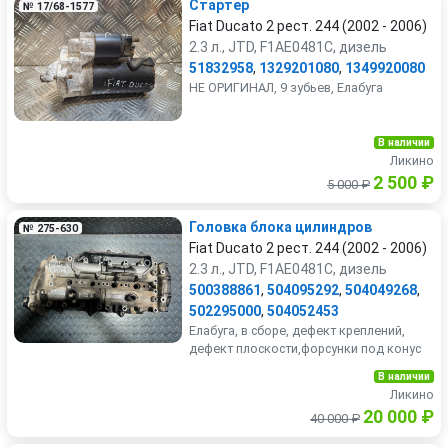
Стартер
№ 17/68-1577
Fiat Ducato 2 рест. 244 (2002 - 2006)
2.3 л., JTD, F1AE0481C, дизель
51832958
,
1329201080
,
1349920080
НЕ ОРИГИНАЛ, 9 зубьев, Елабуга
В наличии
Ликино
2 500 ₽
5 000 ₽
Головка блока цилиндров
№ 275-630
Fiat Ducato 2 рест. 244 (2002 - 2006)
2.3 л., JTD, F1AE0481C, дизель
500388861
,
504095292
,
504049268
,
502295000
,
504052453
Елабуга, в сборе, дефект креплений,
дефект плоскости,форсунки под конус
В наличии
Ликино
20 000 ₽
40 000 ₽