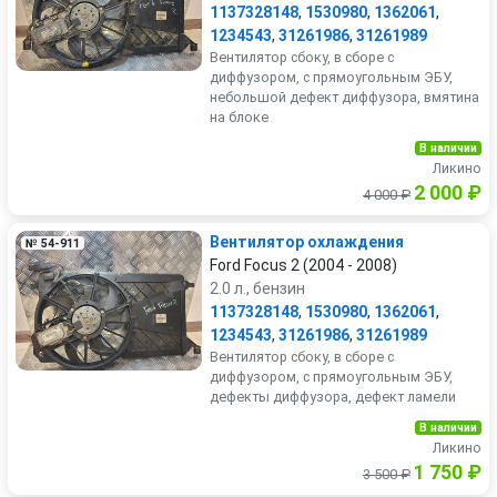
1137328148
,
1530980
,
1362061
,
1234543
,
31261986
,
31261989
Вентилятор сбоку, в сборе с
диффузором, с прямоугольным ЭБУ,
небольшой дефект диффузора, вмятина
на блоке
В наличии
Ликино
2 000 ₽
4 000 ₽
Вентилятор охлаждения
№ 54-911
Ford Focus 2 (2004 - 2008)
2.0 л., бензин
1137328148
,
1530980
,
1362061
,
1234543
,
31261986
,
31261989
Вентилятор сбоку, в сборе с
диффузором, с прямоугольным ЭБУ,
дефекты диффузора, дефект ламели
В наличии
Ликино
1 750 ₽
3 500 ₽