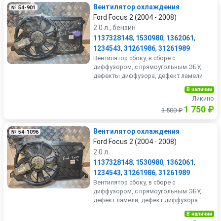
Вентилятор охлаждения
№ 54-901
Ford Focus 2 (2004 - 2008)
2.0 л., бензин
1137328148
,
1530980
,
1362061
,
1234543
,
31261986
,
31261989
Вентилятор сбоку, в сборе с
диффузором, с прямоугольным ЭБУ,
дефекты диффузора, дефект ламели
В наличии
Ликино
1 750 ₽
3 500 ₽
Вентилятор охлаждения
№ 54-1096
Ford Focus 2 (2004 - 2008)
2.0 л.
1137328148
,
1530980
,
1362061
,
1234543
,
31261986
,
31261989
Вентилятор сбоку, в сборе с
диффузором, с прямоугольным ЭБУ,
дефект ламели, дефект диффузора
В наличии