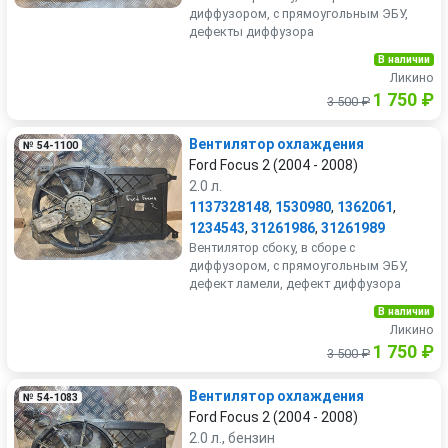
диффузором, с прямоугольным ЭБУ,
дефекты диффузора
В наличии
Ликино
1 750 ₽
3 500 ₽
Вентилятор охлаждения
№ 54-1100
Ford Focus 2 (2004 - 2008)
2.0 л.
1137328148
,
1530980
,
1362061
,
1234543
,
31261986
,
31261989
Вентилятор сбоку, в сборе с
диффузором, с прямоугольным ЭБУ,
дефект ламели, дефект диффузора
В наличии
Ликино
1 750 ₽
3 500 ₽
Вентилятор охлаждения
№ 54-1083
Ford Focus 2 (2004 - 2008)
2.0 л., бензин