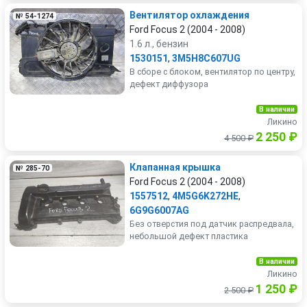
Вентилятор охлаждения
№ 54-1274
Ford Focus 2 (2004 - 2008)
1.6 л., бензин
1530151
,
3M5H8C607UG
В сборе с блоком, вентилятор по центру,
дефект диффузора
В наличии
Ликино
2 250 ₽
4 500 ₽
Клапанная крышка
№ 285-70
Ford Focus 2 (2004 - 2008)
1557512
,
4M5G6K272HE
,
6G9G6007AG
Без отверстия под датчик распредвала,
небольшой дефект пластика
В наличии
Ликино
1 250 ₽
2 500 ₽