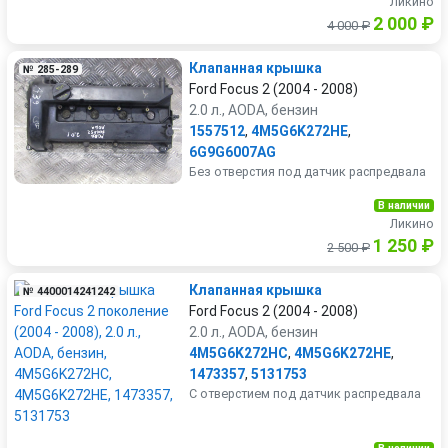
Ликино
2 000 ₽
4 000 ₽
Клапанная крышка
№ 285-289
Ford Focus 2 (2004 - 2008)
2.0 л., AODA, бензин
1557512
,
4M5G6K272HE
,
6G9G6007AG
Без отверстия под датчик распредвала
В наличии
Ликино
1 250 ₽
2 500 ₽
Клапанная крышка
№ 4400014241242
Ford Focus 2 (2004 - 2008)
2.0 л., AODA, бензин
4M5G6K272HC
,
4M5G6K272HE
,
1473357
,
5131753
С отверстием под датчик распредвала