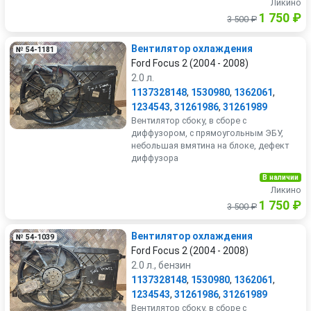
Ликино
1 750 ₽
3 500 ₽
Вентилятор охлаждения
№ 54-1181
Ford Focus 2 (2004 - 2008)
2.0 л.
1137328148
,
1530980
,
1362061
,
1234543
,
31261986
,
31261989
Вентилятор сбоку, в сборе с
диффузором, с прямоугольным ЭБУ,
небольшая вмятина на блоке, дефект
диффузора
В наличии
Ликино
1 750 ₽
3 500 ₽
Вентилятор охлаждения
№ 54-1039
Ford Focus 2 (2004 - 2008)
2.0 л., бензин
1137328148
,
1530980
,
1362061
,
1234543
,
31261986
,
31261989
Вентилятор сбоку, в сборе с