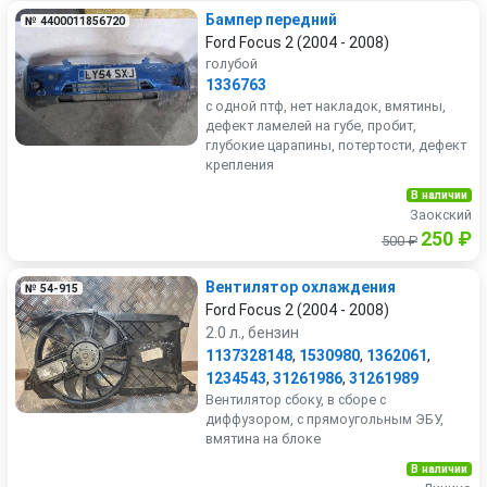
Бампер передний
№ 4400011856720
Ford Focus 2 (2004 - 2008)
голубой
1336763
с одной птф, нет накладок, вмятины,
дефект ламелей на губе, пробит,
глубокие царапины, потертости, дефект
крепления
В наличии
Заокский
250 ₽
500 ₽
Вентилятор охлаждения
№ 54-915
Ford Focus 2 (2004 - 2008)
2.0 л., бензин
1137328148
,
1530980
,
1362061
,
1234543
,
31261986
,
31261989
Вентилятор сбоку, в сборе с
диффузором, с прямоугольным ЭБУ,
вмятина на блоке
В наличии