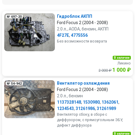
Гидроблок АКПП
№ 697-20
Ford Focus 2 (2004 - 2008)
2.0 л., AODA, бензин, АКПП
4F27E
,
4775556
Без возможности возврата
В наличии
Ликино
1 000 ₽
2 000 ₽
Вентилятор охлаждения
№ 54-942
Ford Focus 2 (2004 - 2008)
2.0 л., бензин
1137328148
,
1530980
,
1362061
,
1234543
,
31261986
,
31261989
Вентилятор сбоку, в сборе с
диффузором, с прямоугольным ЭБУ,
дефект диффузора
В наличии