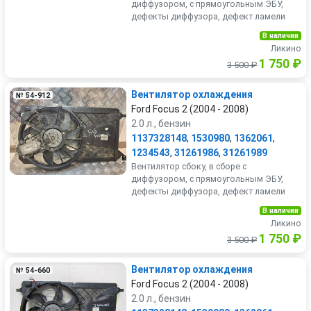
диффузором, с прямоугольным ЭБУ,
дефекты диффузора, дефект ламели
В наличии
Ликино
1 750 ₽
3 500 ₽
Вентилятор охлаждения
№ 54-912
Ford Focus 2 (2004 - 2008)
2.0 л., бензин
1137328148
,
1530980
,
1362061
,
1234543
,
31261986
,
31261989
Вентилятор сбоку, в сборе с
диффузором, с прямоугольным ЭБУ,
дефекты диффузора, дефект ламели
В наличии
Ликино
1 750 ₽
3 500 ₽
Вентилятор охлаждения
№ 54-660
Ford Focus 2 (2004 - 2008)
2.0 л., бензин