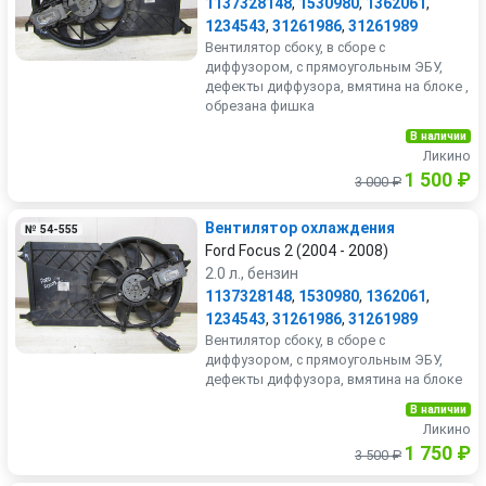
1137328148
,
1530980
,
1362061
,
1234543
,
31261986
,
31261989
Вентилятор сбоку, в сборе с
диффузором, с прямоугольным ЭБУ,
дефекты диффузора, вмятина на блоке ,
обрезана фишка
В наличии
Ликино
1 500 ₽
3 000 ₽
Вентилятор охлаждения
№ 54-555
Ford Focus 2 (2004 - 2008)
2.0 л., бензин
1137328148
,
1530980
,
1362061
,
1234543
,
31261986
,
31261989
Вентилятор сбоку, в сборе с
диффузором, с прямоугольным ЭБУ,
дефекты диффузора, вмятина на блоке
В наличии
Ликино
1 750 ₽
3 500 ₽