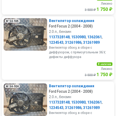
Ликино
1 750 ₽
3 500 ₽
Вентилятор охлаждения
№ 54-925
Ford Focus 2 (2004 - 2008)
2.0 л., бензин
1137328148
,
1530980
,
1362061
,
1234543
,
31261986
,
31261989
Вентилятор сбоку, в сборе с
диффузором, с прямоугольным ЭБУ,
дефекты диффузора
В наличии
Ликино
1 750 ₽
3 500 ₽
Вентилятор охлаждения
№ 54-924
Ford Focus 2 (2004 - 2008)
2.0 л., бензин
1137328148
,
1530980
,
1362061
,
1234543
,
31261986
,
31261989
Вентилятор сбоку, в сборе с