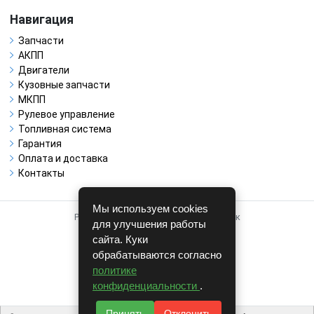
Навигация
Запчасти
АКПП
Двигатели
Кузовные запчасти
МКПП
Рулевое управление
Топливная система
Гарантия
Оплата и доставка
Контакты
Мы используем cookies
Работает на системе для авторазборок
для улучшения работы
CARRO.
БИЗНЕС
сайта. Куки
обрабатываются согласно
Полная версия
политике
© COPYRIGHT 2026 г.
конфиденциальности
.
v1.1.24
Принять
Отклонить