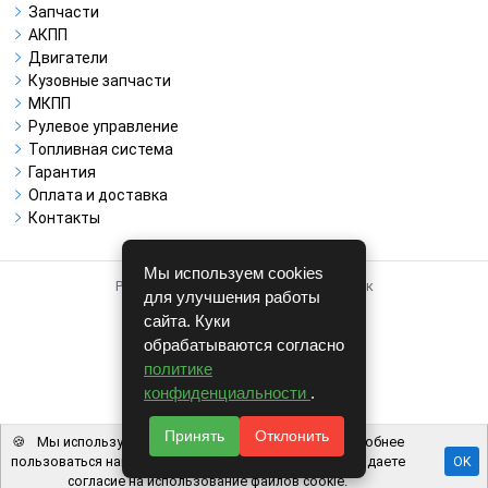
Запчасти
АКПП
Двигатели
Кузовные запчасти
МКПП
Рулевое управление
Топливная система
Гарантия
Оплата и доставка
Контакты
Мы используем cookies
Работает на системе для авторазборок
для улучшения работы
CARRO.
БИЗНЕС
сайта. Куки
обрабатываются согласно
Полная версия
политике
© COPYRIGHT 2026 г.
конфиденциальности
.
v1.1.24
Принять
Отклонить
🍪
Мы используем файлы cookie, чтобы вам было удобнее
пользоваться нашим сайтом. Используя наш сайт, вы даете
OK
согласие на использование файлов cookie.