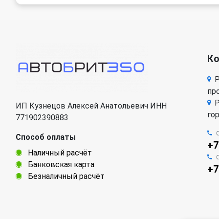
К
Р
про
Р
ИП Кузнецов Алексей Анатольевич ИНН
го
771902390883
Способ оплаты
+7
Наличный расчёт
Банковская карта
+7
Безналичный расчёт