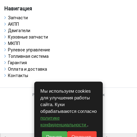
Навигация
Запчасти
АКПП
Двигатели
Кузовные запчасти
МКПП
Рулевое управление
Топливная система
Гарантия
Оплата и доставка
Контакты
Мы используем cookies
Работает на системе для авторазборок
для улучшения работы
CARRO.
БИЗНЕС
сайта. Куки
обрабатываются согласно
Полная версия
политике
© COPYRIGHT 2026 г.
конфиденциальности
.
v1.1.24
Принять
Отклонить