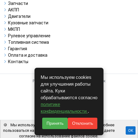
Запчасти
АКПП
Двигатели
Кузовные запчасти
МКПП
Рулевое управление
Топливная система
Гарантия
Оплата и доставка
Контакты
Мы используем cookies
Работает на системе для авторазборок
для улучшения работы
CARRO.
БИЗНЕС
сайта. Куки
обрабатываются согласно
Полная версия
политике
© COPYRIGHT 2026 г.
конфиденциальности
.
v1.1.24
Принять
Отклонить
🍪
Мы используем файлы cookie, чтобы вам было удобнее
пользоваться нашим сайтом. Используя наш сайт, вы даете
OK
согласие на использование файлов cookie.