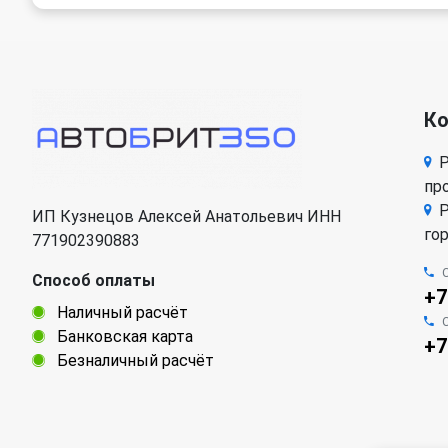
К
Р
про
Р
ИП Кузнецов Алексей Анатольевич ИНН
го
771902390883
Способ оплаты
+7
Наличный расчёт
Банковская карта
+7
Безналичный расчёт