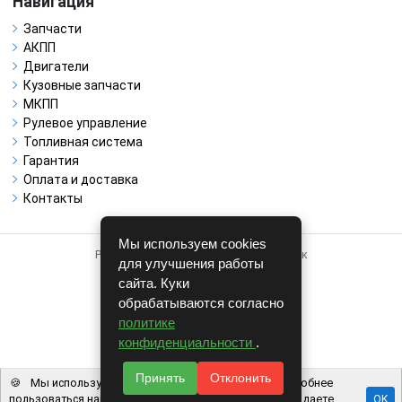
Навигация
Запчасти
АКПП
Двигатели
Кузовные запчасти
МКПП
Рулевое управление
Топливная система
Гарантия
Оплата и доставка
Контакты
Мы используем cookies
Работает на системе для авторазборок
для улучшения работы
CARRO.
БИЗНЕС
сайта. Куки
обрабатываются согласно
Полная версия
политике
© COPYRIGHT 2026 г.
конфиденциальности
.
v1.1.24
Принять
Отклонить
🍪
Мы используем файлы cookie, чтобы вам было удобнее
пользоваться нашим сайтом. Используя наш сайт, вы даете
OK