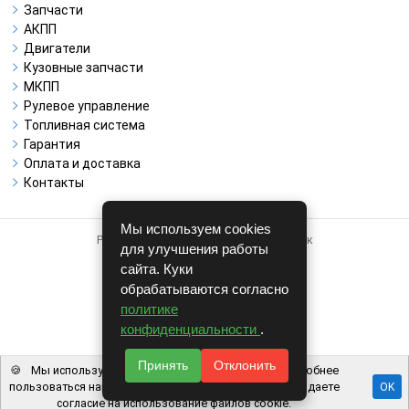
Запчасти
АКПП
Двигатели
Кузовные запчасти
МКПП
Рулевое управление
Топливная система
Гарантия
Оплата и доставка
Контакты
Мы используем cookies
Работает на системе для авторазборок
для улучшения работы
CARRO.
БИЗНЕС
сайта. Куки
обрабатываются согласно
Полная версия
политике
© COPYRIGHT 2026 г.
конфиденциальности
.
v1.1.24
Принять
Отклонить
🍪
Мы используем файлы cookie, чтобы вам было удобнее
пользоваться нашим сайтом. Используя наш сайт, вы даете
OK
согласие на использование файлов cookie.