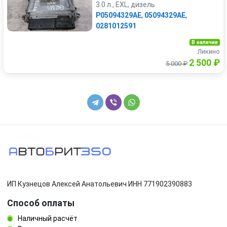
3.0 л., EXL, дизель
P05094329AE
,
05094329AE
,
0281012591
В наличии
Ликино
2 500 ₽
5 000 ₽
ИП Кузнецов Алексей Анатольевич ИНН 771902390883
Способ оплаты
Наличный расчёт