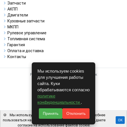
Запчасти
АКПП
Двигатели
Кузовные запчасти
МКПП
Рулевое управление
Топливная система
Гарантия
Оплата и доставка
Контакты
Мы используем cookies
Работает на системе для авторазборок
для улучшения работы
CARRO.
БИЗНЕС
сайта. Куки
обрабатываются согласно
Полная версия
политике
© COPYRIGHT 2026 г.
конфиденциальности
.
v1.1.24
Принять
Отклонить
🍪
Мы используем файлы cookie, чтобы вам было удобнее
пользоваться нашим сайтом. Используя наш сайт, вы даете
OK
согласие на использование файлов cookie.