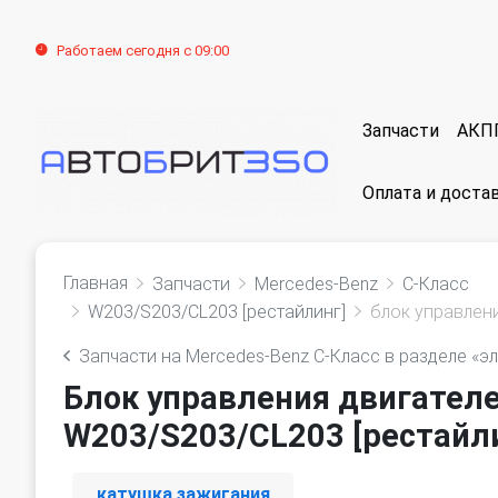
Работаем сегодня с 09:00
Запчасти
АКП
Оплата и доста
Главная
Запчасти
Mercedes-Benz
C-Класс
W203/S203/CL203 [рестайлинг]
блок управлен
Запчасти на Mercedes-Benz C-Класс в разделе «э
Блок управления двигател
W203/S203/CL203 [рестайли
катушка зажигания