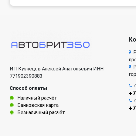
К
Р
про
Р
ИП Кузнецов Алексей Анатольевич ИНН
го
771902390883
Способ оплаты
+7
Наличный расчёт
Банковская карта
+7
Безналичный расчёт