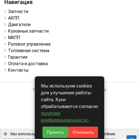
Навигация
Запчасти
АКПП
Двигатели
Кузовные запчасти
МКПП
Рулевое управление
Топливная система
Гарантия
Оплата и доставка
Контакты
Мы используем cookies
Работает на системе для авторазборок
для улучшения работы
CARRO.
БИЗНЕС
сайта. Куки
обрабатываются согласно
Полная версия
политике
© COPYRIGHT 2026 г.
конфиденциальности
.
v1.1.24
Принять
Отклонить
🍪
Мы используем файлы cookie, чтобы вам было удобнее