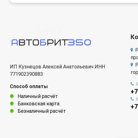
К
Р
про
Р
ИП Кузнецов Алексей Анатольевич ИНН
го
771902390883
Способ оплаты
+7
Наличный расчёт
Банковская карта
+7
Безналичный расчёт