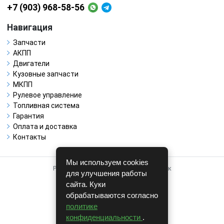
+7 (903) 968-58-56
Навигация
Запчасти
АКПП
Двигатели
Кузовные запчасти
МКПП
Рулевое управление
Топливная система
Гарантия
Оплата и доставка
Контакты
Мы используем cookies
Работает на системе для авторазборок
для улучшения работы
CARRO.
БИЗНЕС
сайта. Куки
обрабатываются согласно
Полная версия
политике
© COPYRIGHT 2026 г.
конфиденциальности
.
v1.1.24