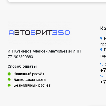
К
Р
про
Р
ИП Кузнецов Алексей Анатольевич ИНН
го
771902390883
Способ оплаты
+7
Наличный расчёт
Банковская карта
+7
Безналичный расчёт