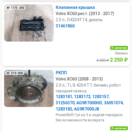
Клапанная крышка
№ 17/5-240
Volvo XC60 рест. (2013 - 2017)
2.0 л., D4204T14, дизель
31461860
В наличии
Ликино
2 250 ₽
4 500 ₽
PКПП
№ 319-900
Volvo XC60 (2008 - 2013)
2.0 л., Ti, B 4204 T7, бензин, робот
передний привод
1283181
,
1283172
,
1283157
,
31256370
,
AG9R7000HD
,
36051074
,
1283182
,
AG9R7000JB
PowerShift Гул на 3 и задней передаче
без возможности возврата
В наличии