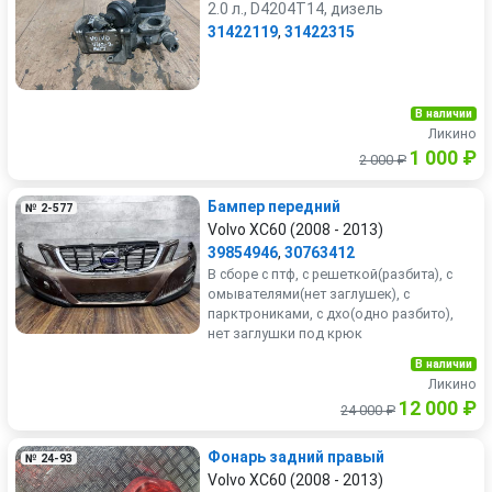
2.0 л., D4204T14, дизель
31422119
,
31422315
В наличии
Ликино
1 000 ₽
2 000 ₽
Бампер передний
№ 2-577
Volvo XC60 (2008 - 2013)
39854946
,
30763412
В сборе с птф, с решеткой(разбита), с
омывателями(нет заглушек), с
парктрониками, с дхо(одно разбито),
нет заглушки под крюк
В наличии
Ликино
12 000 ₽
24 000 ₽
Фонарь задний правый
№ 24-93
Volvo XC60 (2008 - 2013)