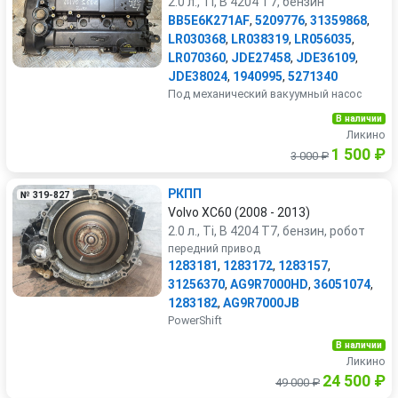
2.0 л., Ti, B 4204 T7, бензин
BB5E6K271AF
,
5209776
,
31359868
,
LR030368
,
LR038319
,
LR056035
,
LR070360
,
JDE27458
,
JDE36109
,
JDE38024
,
1940995
,
5271340
Под механический вакуумный насос
В наличии
Ликино
1 500 ₽
3 000 ₽
PКПП
№ 319-827
Volvo XC60 (2008 - 2013)
2.0 л., Ti, B 4204 T7, бензин, робот
передний привод
1283181
,
1283172
,
1283157
,
31256370
,
AG9R7000HD
,
36051074
,
1283182
,
AG9R7000JB
PowerShift
В наличии
Ликино
24 500 ₽
49 000 ₽