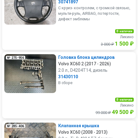
30741897
С круиз- контролем, с громкой связью,
мульти-руль, AIRBAG, потертости,
дефект эмблемы
В наличии
Ликино
1 500 ₽
3 000 ₽
Головка блока цилиндров
№ 275-956
Volvo XC60 2 (2017 - 2026)
2.0 л., D4204T14, дизель
31430110
В сборе
В наличии
Ликино
49 500 ₽
99 000 ₽
Клапанная крышка
№ 285-406
Volvo XC60 (2008 - 2013)