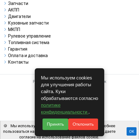
Запчасти
АКПП
Двигатели
Кузовные запчасти
МКПП
Рулевое управление
Топливная система
Гарантия
Оплата и доставка
Контакты
Мы используем cookies
Работает на системе для авторазборок
для улучшения работы
CARRO.
БИЗНЕС
сайта. Куки
обрабатываются согласно
Полная версия
политике
© COPYRIGHT 2026 г.
конфиденциальности
.
v1.1.24
Принять
Отклонить
🍪
Мы используем файлы cookie, чтобы вам было удобнее
пользоваться нашим сайтом. Используя наш сайт, вы даете
OK
согласие на использование файлов cookie.